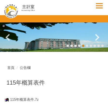
跳
到
主
要
內
容
區
首頁
公告欄
115年概算表件
115年概算表件.7z