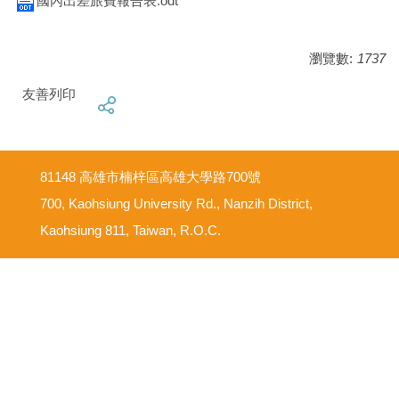
國內出差旅費報告表.odt
瀏覽數:
1737
友善列印
81148 高雄市楠梓區高雄大學路700號
700, Kaohsiung University Rd., Nanzih District,
Kaohsiung 811, Taiwan, R.O.C.
意見反映信箱
尊重智慧財產權
網路使用規範要點