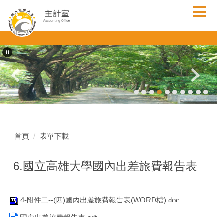
跳
到
主
要
內
容
區
首頁
表單下載
6.國立高雄大學國內出差旅費報告表
4-附件二--(四)國內出差旅費報告表(WORD檔).doc